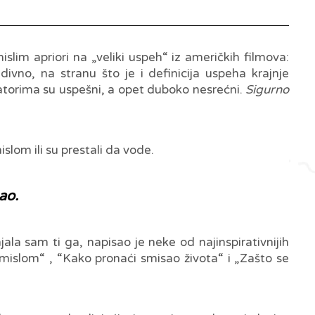
im apriori na „veliki uspeh“ iz američkih filmova:
ivno, na stranu što je i definicija uspeha krajnje
katorima su uspešni, a opet duboko nesrećni.
Sigurno
slom ili su prestali da vode.
ao.
ala sam ti ga, napisao je neke od najinspirativnijih
mislom“ , “Kako pronaći smisao života“ i „Zašto se