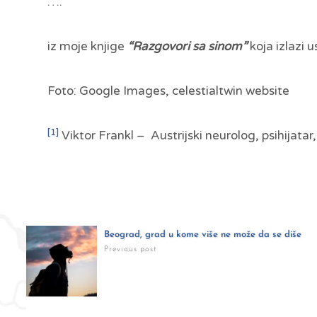
….
iz moje knjige
“Razgovori sa sinom”
koja izlazi u
Foto: Google Images, celestialtwin website
[1]
Viktor Frankl – Austrijski neurolog, psihijatar,
Beograd, grad u kome više ne može da se diše
Previous post