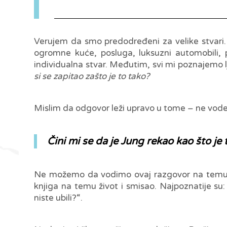
V
erujem da smo predodređeni za velike stvari.
ogromne kuće, posluga, luksuzni automobili, p
individualna stvar. Međutim, svi mi poznajemo l
si se zapitao zašto je to tako?
Mislim da odgovor leži upravo u tome – ne vode
Čini mi se da je Jung rekao kao što je
Ne možemo da vodimo ovaj razgovor na temu ži
knjiga na temu život i smisao. Najpoznatije su
niste ubili?“.