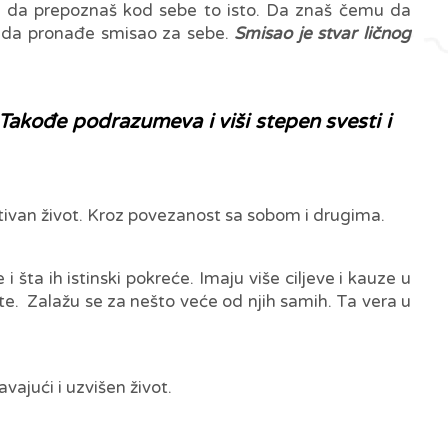
kše da prepoznaš kod sebe to isto. Da znaš čemu da
m da pronađe smisao za sebe.
Smisao je stvar ličnog
Takođe podrazumeva i viši stepen svesti i
tivan život. Kroz povezanost sa sobom i drugima.
 šta ih istinski pokreće. Imaju više ciljeve i kauze u
nete. Zalažu se za nešto veće od njih samih. Ta vera u
vajući i uzvišen život.