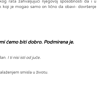
skog rata zahvaljujući njegovoj sposobnosti da i u
ak koji je mogao samo on lično da obavi- dovršenje
 mi ćemo biti dobro. Podmirena je.
 dan.
I ti nisi isti od juče.
alaženjem smisla u životu.