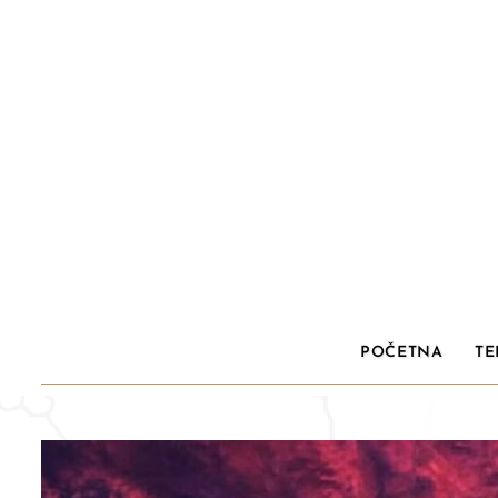
POČETNA
TE