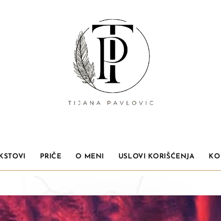
KSTOVI
PRIČE
O MENI
USLOVI KORIŠĆENJA
KO