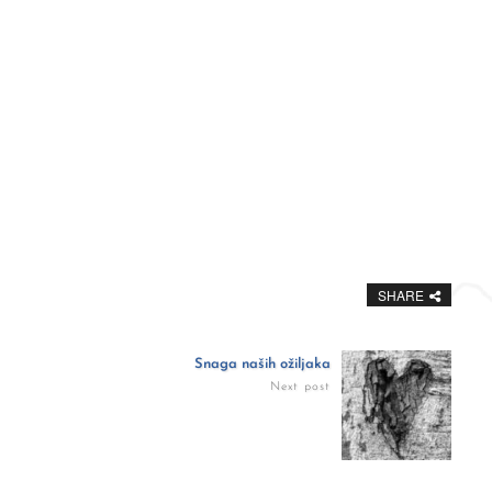
SHARE
Snaga naših ožiljaka
Next post