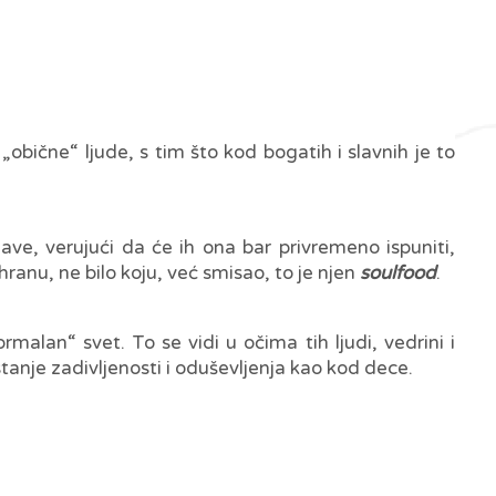
obične“ ljude, s tim što kod bogatih i slavnih je to
ve, verujući da će ih ona bar privremeno ispuniti,
hranu, ne bilo koju, već smisao, to je njen
soulfood
.
alan“ svet. To se vidi u očima tih ljudi, vedrini i
tanje zadivljenosti i oduševljenja kao kod dece.