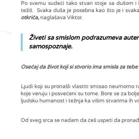
Po svemu sudeći tako stvari stoje sa dušom i l
težiš. Svaka duša je posebna kao što je i sva
otkrića,
naglašava Viktor.
Živeti sa smislom podrazumeva autenti
samospoznaje.
Osećaj da život koji si stvorio ima smisla za tebe
Ljudi koji su pronašli vlastiti smisao neumorno r
koje veruju i posvećeni su tome. Bore se za bolje
ljudsku humanost i težnja ka višim stvarima ih 
Od sveg srca se nadam da ćeš uspeti da pronađeš s