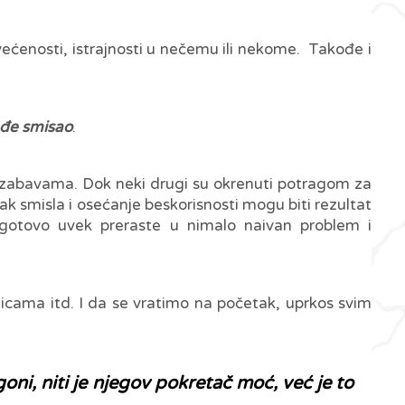
većenosti, istrajnosti u nečemu ili nekome. Takođe i
ađe smisao
.
ma, zabavama. Dok neki drugi su okrenuti potragom za
ak smisla i osećanje beskorisnosti mogu biti rezultat
i gotovo uvek preraste u nimalo naivan problem i
cama itd. I da se vratimo na početak, uprkos svim
ni, niti je njegov pokretač moć, već je to