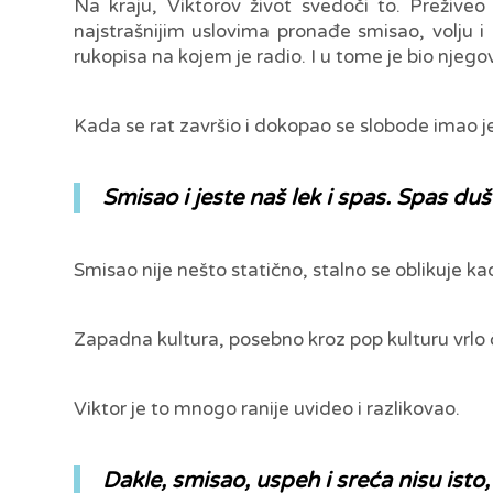
Na kraju, Viktorov život svedoči to. Preživeo
najstrašnijim uslovima pronađe smisao, volju 
rukopisa na kojem je radio. I u tome je bio njego
Kada se rat završio i dokopao se slobode imao j
Smisao i jeste naš lek i spas. Spas d
Smisao nije nešto statično, stalno se oblikuje 
Zapadna kultura, posebno kroz pop kulturu vrlo
Viktor je to mnogo ranije uvideo i razlikovao.
Dakle, smisao, uspeh i sreća nisu isto, m