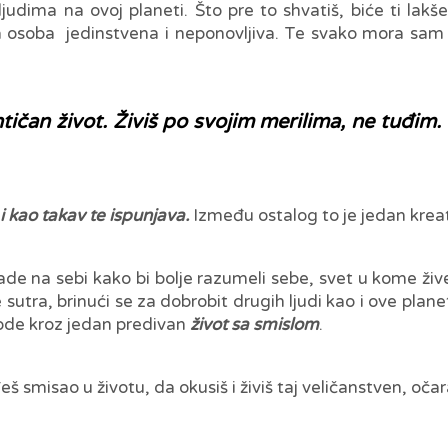
judima na ovoj planeti. Što pre to shvatiš, biće ti la
ka osoba jedinstvena i neponovljiva. Te svako mora sa
čan život. Živiš po svojim merilima, ne tuđim. 
 i kao takav te ispunjava.
Između ostalog to je jedan krea
ade na sebi kako bi bolje razumeli sebe, svet u kome žive i
 sutra, brinući se za dobrobit drugih ljudi kao i ove pla
vode kroz jedan predivan
život sa smislom
.
misao u životu, da okusiš i živiš taj veličanstven, očara