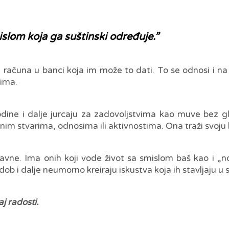
slom koja ga suštinski određuje.”
računa u banci koja im može to dati. To se odnosi i na „
jima.
ine i dalje jurcaju za zadovoljstvima kao muve bez gla
znim stvarima, odnosima ili aktivnostima. Ona traži svoju 
ne. Ima onih koji vode život sa smislom baš kao i „norm
b i dalje neumorno kreiraju iskustva koja ih stavljaju u s
aj radosti.