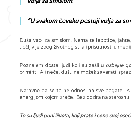
volja za smislom.
“U svakom čoveku postoji volja za smi
Duša vapi za smislom. Nema te lepotice, jahte, 
uočljivije zbog životnog stila i prisutnosti u medi
Poznajem dosta ljudi koji su zašli u
ozbiljne
god
primiriti. Ali neće, dušu ne možeš zavarati ispra
Naravno da se to ne odnosi na sve bogate i slav
energijom kojom zrače. Bez obzira na starosnu do
To su ljudi puni života, koji prate i cene svoj oseć