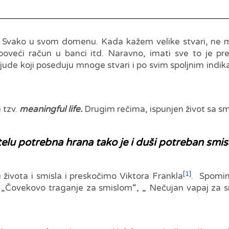
 Svako u svom domenu. Kada kažem velike stvari, ne misl
oveći račun u banci itd. Naravno, imati sve to je pred
jude koji poseduju mnoge stvari i po svim spoljnim indi
 tzv.
meaningful life.
Drugim rečima, ispunjen život sa smi
 telu potrebna hrana tako je i duši potreban smis
[1]
vota i smisla i preskočimo Viktora Frankla
. Spominj
: „Čovekovo traganje za smislom“, „ Nečujan vapaj za s