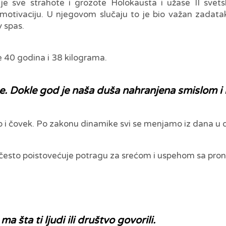
 je sve strahote i grozote Holokausta i užase II svet
i motivaciju. U njegovom slučaju to je bio važan zadat
v spas.
e 40 godina i 38 kilograma.
uše. Dokle god je naša duša nahranjena smislom i
kao i čovek. Po zakonu dinamike svi se menjamo iz dana u
 često poistovećuje potragu za srećom i uspehom sa pron
a šta ti ljudi ili društvo govorili.