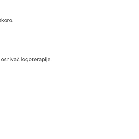
skoro.
 osnivač logoterapije.