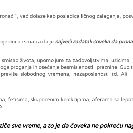
pronaći“, već dolaze kao posledica ličnog zalaganja, pos
pojedinca i smatra da je
najveći zadatak čoveka da pron
titi smisao života, uporno jure za zadovoljstvima, užici
toga proganja ih osećanje besmislenosti i praznine. Gubit
ja, previše slobodnog vremena, nezaposlenost itd. Al
, fetišima, skupocenim kolekcijama, aferama sa lepoti
o.
iče sve vreme, a to je da čoveka ne pokreću nago