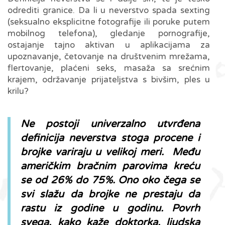
odrediti granice. Da li u neverstvo spada sexting
(seksualno eksplicitne fotografije ili poruke putem
mobilnog telefona), gledanje pornografije,
ostajanje tajno aktivan u aplikacijama za
upoznavanje, četovanje na društvenim mrežama,
flertovanje, plaćeni seks, masaža sa srećnim
krajem, održavanje prijateljstva s bivšim, ples u
krilu?
Ne postoji univerzalno utvrđena
definicija neverstva stoga procene i
brojke variraju u velikoj meri. Među
američkim bračnim parovima kreću
se od 26% do 75%. Ono oko čega se
svi slažu da brojke ne prestaju da
rastu iz godine u godinu. Povrh
svega, kako kaže doktorka, ljudska