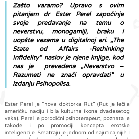
Zašto varamo? Upravo s ovim
pitanjem dr Ester Perel započinje
svoje predavanje na temu o
neverstvu, monogamiji, braku i
uopšte vezama u digitalnoj eri. „The
State od Affairs -Rethinking
Infidelity“ naslov je njene knjige, kod
nas je prevedena „Neverstvo –
Razumeti ne znači opravdati“ u
izdanju Psihopolisa.
Ester Perel je “nova doktorka Rut” (Rut je lečila
američku naciju i bila kulturna ikona dvadesetog
veka). Perel je porodični psihoterapeut, poznata je
takođe i po promociji koncepta erotske
inteligencije. Smatraju je jednom od najuticajnijih I