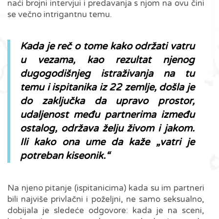
naći brojni intervjui i predavanja s njom na ovu čini
se večno intrigantnu temu.
Kada je reč o tome kako održati vatru
u vezama, kao rezultat njenog
dugogodišnjeg istraživanja na tu
temu i ispitanika iz 22 zemlje, došla je
do zaključka da upravo prostor,
udaljenost među partnerima između
ostalog, održava želju živom i jakom.
Ili kako ona ume da kaže
„vatri je
potreban kiseonik.“
Na njeno pitanje (ispitanicima) kada su im partneri
bili najviše privlačni i poželjni, ne samo seksualno,
dobijala je sledeće odgovore: kada je na sceni,