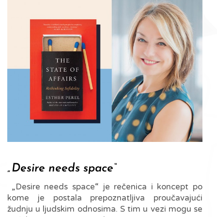
„Desire needs space“
„Desire needs space“ je rečenica i koncept po
kome je postala prepoznatljiva proučavajući
žudnju u ljudskim odnosima. S tim u vezi mogu se