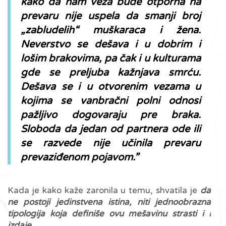
kako da nam veza bude otporna na
prevaru nije uspela da smanji broj
„zabludelih“ muškaraca i žena.
Neverstvo se dešava i u dobrim i
lošim brakovima, pa čak i u kulturama
gde se preljuba kažnjava smrću.
Dešava se i u otvorenim vezama u
kojima se
vanbračni polni odnosi
pažljivo dogovaraju pre braka
.
Sloboda da jedan od partnera ode ili
se razvede nije učinila prevaru
prevaziđenom pojavom.”
Kada je kako kaže zaronila u temu, shvatila je
da
ne postoji jedinstvena istina, niti jednoobrazna
tipologija koja definiše ovu mešavinu strasti i i
izdaje.