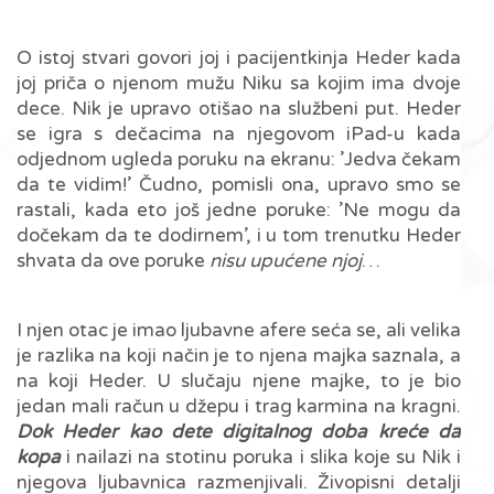
O istoj stvari govori joj i pacijentkinja Heder kada
joj priča o njenom mužu Niku sa kojim ima dvoje
dece. Nik je upravo otišao na službeni put. Heder
se igra s dečacima na njegovom iPad-u kada
odjednom ugleda poruku na ekranu: ’Jedva čekam
da te vidim!’ Čudno, pomisli ona, upravo smo se
rastali, kada eto još jedne poruke: ’Ne mogu da
dočekam da te dodirnem’, i u tom trenutku Heder
shvata da ove poruke
nisu upućene njoj
…
I njen otac je imao ljubavne afere seća se, ali velika
je razlika na koji način je to njena majka saznala, a
na koji Heder. U slučaju njene majke, to je bio
jedan mali račun u džepu i trag karmina na kragni.
Dok Heder kao dete digitalnog doba kreće da
kopa
i nailazi na stotinu poruka i slika koje su Nik i
njegova ljubavnica razmenjivali. Živopisni detalji