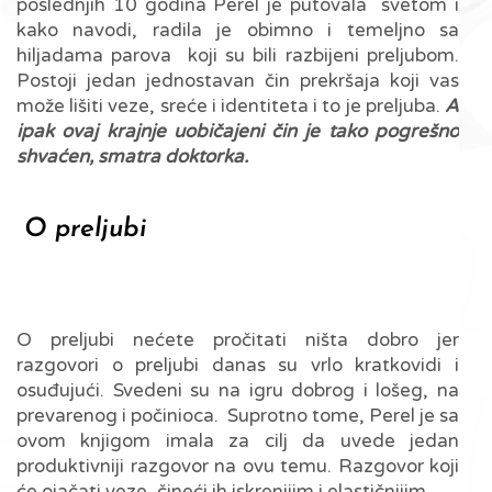
poslednjih 10 godina Perel je putovala svetom i
kako navodi, radila je obimno i temeljno sa
hiljadama parova koji su bili razbijeni preljubom.
Postoji jedan jednostavan čin prekršaja koji vas
može lišiti veze, sreće i identiteta i to je preljuba.
A
ipak ovaj krajnje uobičajeni čin je tako pogrešno
shvaćen, smatra doktorka.
O preljubi
O preljubi nećete pročitati ništa dobro jer
razgovori o preljubi danas su vrlo kratkovidi i
osuđujući. Svedeni su na igru dobrog i lošeg, na
prevarenog i počinioca. Suprotno tome, Perel je sa
ovom knjigom imala za cilj da uvede jedan
produktivniji razgovor na ovu temu. Razgovor koji
će ojačati veze, čineći ih iskrenijim i elastičnijim.