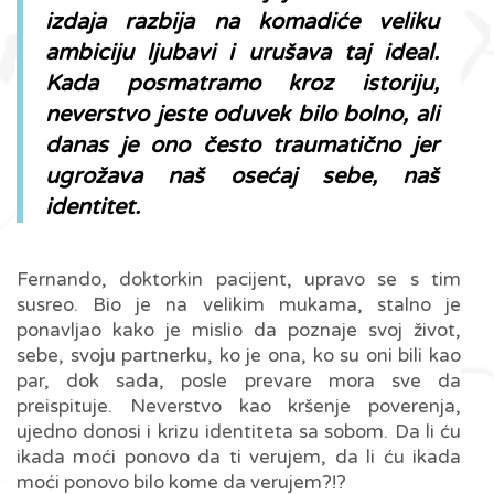
izdaja razbija na komadiće veliku
ambiciju ljubavi i urušava taj ideal.
Kada posmatramo kroz istoriju,
neverstvo jeste oduvek bilo bolno, ali
danas je ono često
traumatično jer
ugrožava naš osećaj sebe, naš
identitet.
Fernando, doktorkin pacijent, upravo se s tim
susreo. Bio je na velikim mukama, stalno je
ponavljao kako je mislio da poznaje svoj život,
sebe, svoju partnerku, ko je ona, ko su oni bili kao
par, dok sada, posle prevare mora sve da
preispituje. Neverstvo kao kršenje poverenja,
ujedno donosi i krizu identiteta sa sobom. Da li ću
ikada moći ponovo da ti verujem, da li ću ikada
moći ponovo bilo kome da verujem?!?