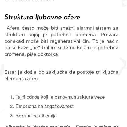
Struktura ljubavne afere
Afera često može biti snažni alarmni sistem za
strukturu kojoj je potrebna promena. Prevara
ponekad može biti regenerativni čin. To je način
da se kaže „ne“ trulom sistemu kojem je potrebna
promena, piše doktorka.
Ester je došla do zaključka da postoje tri ključna
elementa afere:
Tajni odnos koji je osnovna struktura veze
Emocionalna angažovanost
Seksualna alhemija