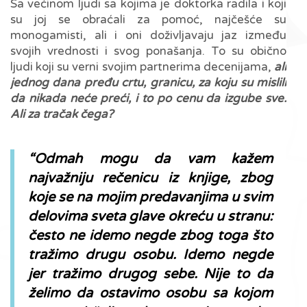
Sa većinom ljudi sa kojima je doktorka radila i koji
su joj se obraćali za pomoć, najčešće su
monogamisti, ali i oni doživljavaju jaz između
svojih vrednosti i svog ponašanja. To su obično
ljudi koji su verni svojim partnerima decenijama,
ali
jednog dana pređu crtu, granicu, za koju su mislili
da nikada neće preći, i to po cenu da izgube sve.
Ali za tračak čega?
“Odmah mogu da vam kažem
najvažniju rečenicu iz knjige, zbog
koje se na mojim predavanjima u svim
delovima sveta glave okreću u stranu:
često ne idemo negde zbog toga što
tražimo drugu osobu. Idemo negde
jer tražimo drugog sebe. Nije to da
želimo da ostavimo osobu sa kojom