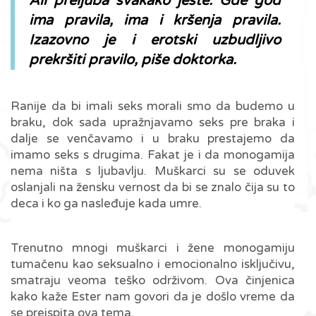
Ali preljuba svakako jeste. Gde god
ima pravila, ima i kršenja pravila.
Izazovno je i erotski uzbudljivo
prekršiti pravilo, piše doktorka.
Ranije da bi imali seks morali smo da budemo u
braku, dok sada upražnjavamo seks pre braka i
dalje se venčavamo i u braku prestajemo da
imamo seks s drugima. Fakat je i da monogamija
nema ništa s ljubavlju. Muškarci su se oduvek
oslanjali na žensku vernost da bi se znalo čija su to
deca i ko ga nasleđuje kada umre.
Trenutno mnogi muškarci i žene monogamiju
tumačenu kao seksualno i emocionalno isključivu,
smatraju veoma teško održivom. Ova činjenica
kako kaže Ester nam govori da je došlo vreme da
se preispita ova tema.