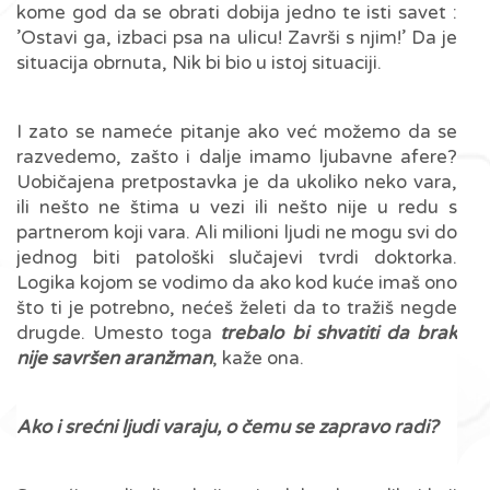
kome god da se obrati dobija jedno te isti savet :
’Ostavi ga, izbaci psa na ulicu! Završi s njim!’ Da je
situacija obrnuta, Nik bi bio u istoj situaciji.
I zato se nameće pitanje ako već možemo da se
razvedemo, zašto i dalje imamo ljubavne afere?
Uobičajena pretpostavka je da ukoliko neko vara,
ili nešto ne štima u vezi ili nešto nije u redu s
partnerom koji vara. Ali milioni ljudi ne mogu svi do
jednog biti patološki slučajevi tvrdi doktorka.
Logika kojom se vodimo da ako kod kuće imaš ono
što ti je potrebno, nećeš želeti da to tražiš negde
drugde. Umesto toga
trebalo bi shvatiti da brak
nije savršen aranžman
, kaže ona.
Ako i srećni ljudi varaju, o čemu se zapravo radi?