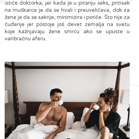
ističe doktorka, jer kada je u pitanju seks, pritisak
na muškarce je da se hvali i preuveličava, dok za
žene je da se sakrije, minimizira i poriče. Što nije za
čuđenje jer postoje još devet zemalja na svetu
koje kažnjavaju žene smrću ako se upuste u
vanbračnu aferu.