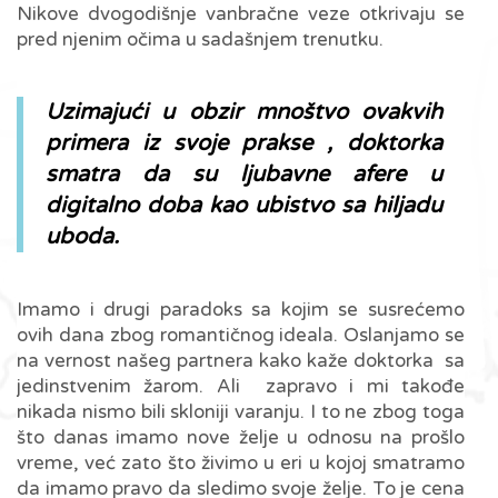
Nikove dvogodišnje vanbračne veze otkrivaju se
pred njenim očima u sadašnjem trenutku.
Uzimajući u obzir mnoštvo ovakvih
primera iz svoje prakse , doktorka
smatra
da su ljubavne afere u
digitalno doba kao ubistvo sa hiljadu
uboda.
Imamo i drugi paradoks sa kojim se susrećemo
ovih dana zbog romantičnog ideala. Oslanjamo se
na vernost našeg partnera kako kaže doktorka sa
jedinstvenim žarom. Ali zapravo i mi takođe
nikada nismo bili skloniji varanju. I to ne zbog toga
što danas imamo nove želje u odnosu na prošlo
vreme, već zato što živimo u eri u kojoj smatramo
da imamo pravo da sledimo svoje želje. To je cena