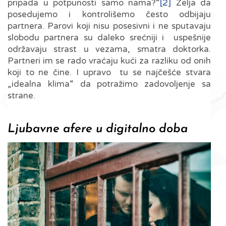
pripada u potpunosti samo nama?“
[2]
Želja da
posedujemo i kontrolišemo često odbijaju
partnera. Parovi koji nisu posesivni i ne sputavaju
slobodu partnera su daleko srećniji i uspešnije
održavaju strast u vezama, smatra doktorka.
Partneri im se rado vraćaju kući za razliku od onih
koji to ne čine. I upravo tu se najčešće stvara
„idealna klima“ da potražimo zadovoljenje sa
strane.
Ljubavne afere u digitalno doba