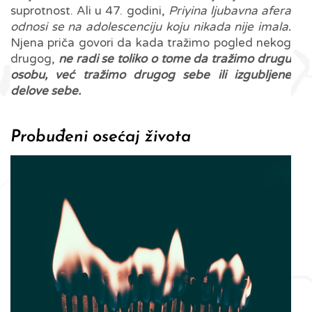
suprotnost. Ali u 47. godini,
Priyina ljubavna afera
odnosi se na adolescenciju koju nikada nije imala
.
Njena priča govori da kada tražimo pogled nekog
drugog,
ne radi se toliko o tome da tražimo drugu
osobu, već tražimo drugog sebe ili izgubljene
delove sebe.
Probuđeni osećaj života