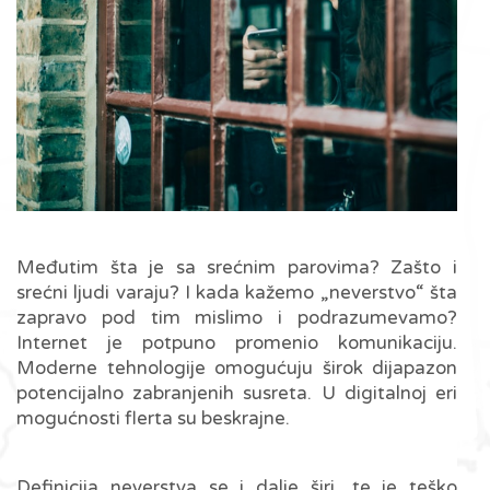
Međutim šta je sa srećnim parovima? Zašto i
srećni ljudi varaju? I kada kažemo „neverstvo“ šta
zapravo pod tim mislimo i podrazumevamo?
Internet je potpuno promenio komunikaciju.
Moderne tehnologije omogućuju širok dijapazon
potencijalno zabranjenih susreta. U digitalnoj eri
mogućnosti flerta su beskrajne.
Definicija neverstva se i dalje širi, te je teško