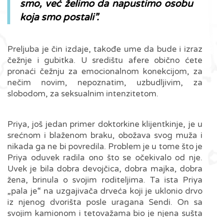
smo, već želimo da napustimo osobu
koja smo postali”.
Preljuba je čin izdaje, takođe ume da bude i izraz
čežnje i gubitka. U središtu afere obično ćete
pronaći čežnju za emocionalnom konekcijom, za
nečim novim, nepoznatim, uzbudljivim, za
slobodom, za seksualnim intenzitetom.
Priya, još jedan primer doktorkine klijentkinje, je u
srećnom i blaženom braku, obožava svog muža i
nikada ga ne bi povredila. Problem je u tome što je
Priya oduvek radila ono što se očekivalo od nje.
Uvek je bila dobra devojčica, dobra majka, dobra
žena, brinula o svojim roditeljima. Ta ista Priya
„pala je“ na uzgajivača drveća koji je uklonio drvo
iz njenog dvorišta posle uragana Sendi. On sa
svojim kamionom i tetovažama bio je njena sušta