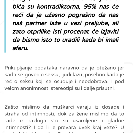
bića su kontradiktorna, 95% nas će
reći da je užasno pogrešno da nas
naš partner laže u vezi preljube, ali
zato otprilike isti procenat će izjaviti
da bismo isto to uradili kada bi imali
aferu.
Prikupljanje podataka naravno da je otežano jer
kada se govori o seksu, ljudi lažu, posebno kada je
reč o seksu koji se osuđuje i neodobrava. I pod
velom anonimnosti stereotipi su i dalje prisutni.
Zašto mislimo da muškarci varaju iz dosade i
straha od intimnosti, dok za žene mislimo da to
rade iz razloga što su usamljene i gladne
intimnosti? I da li je prevara uvek kraj veze? U