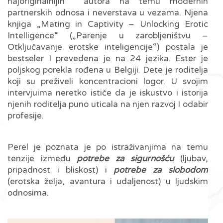
najoriginalnijih autora na temu modernih
partnerskih odnosa i neverstava u vezama. Njena
knjiga „Mating in Captivity – Unlocking Erotic
Intelligence“ („Parenje u zarobljeništvu –
Otključavanje erotske inteligencije“) postala je
bestseler I prevedena je na 24 jezika. Ester je
poljskog porekla rođena u Belgiji. Dete je roditelja
koji su preživeli koncentracioni logor. U svojim
intervjuima neretko ističe da je iskustvo i istorija
njenih roditelja puno uticala na njen razvoj I odabir
profesije.
Perel je poznata je po istraživanjima na temu
tenzije između
potrebe za sigurnošću
(ljubav,
pripadnost i bliskost) i
potrebe za slobodom
(erotska želja, avantura i udaljenost) u ljudskim
odnosima.