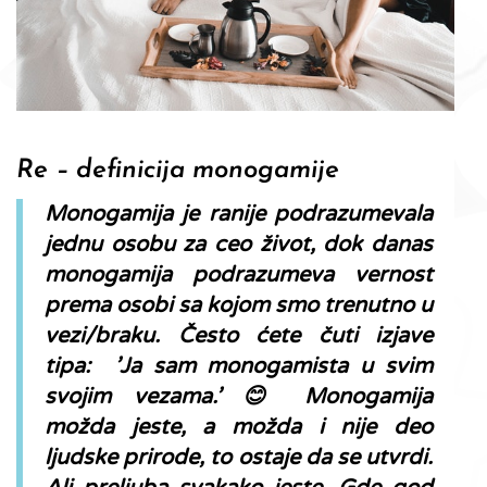
Re – definicija monogamije
Monogamija je ranije podrazumevala
jednu osobu za ceo život, dok danas
monogamija podrazumeva vernost
prema osobi sa kojom smo trenutno u
vezi/braku. Često ćete čuti izjave
tipa: ’Ja sam monogamista u svim
svojim vezama.’ 😊 Monogamija
možda jeste, a možda i nije deo
ljudske prirode, to ostaje da se utvrdi.