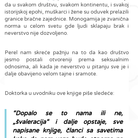
da u svakom društvu, svakom kontinentu, i svakoj
istorijskoj epohi, muškarci i žene su oduvek prelazili
granice bračne zajednice. Monogamija je zvanična
norma u celom svetu gde ljudi sklapaju brak i
neverstvo nije dozvoljeno.
Perel nam skreće pažnju na to da kao društvo
jesmo postali otvoreniji prema seksualnim
odnosima, ali kada je neverstvo u pitanju sve je i
dalje obavijeno velom tajne i sramote.
Doktorka u uvodniku ove knjige piše sledeće:
“Dopalo se to nama ili ne,
„švaleracija“ i dalje opstaje, sve
napisane knjige, članci sa savetima