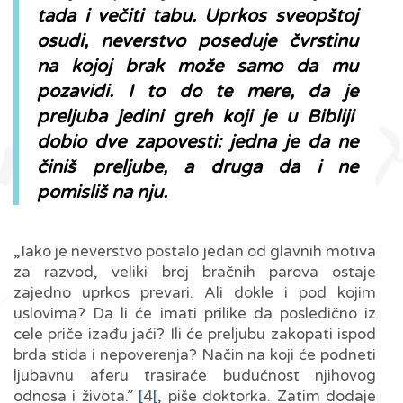
tada i večiti tabu. Uprkos sveopštoj
osudi, neverstvo poseduje čvrstinu
na kojoj brak može samo da mu
pozavidi. I to do te mere, da je
preljuba jedini greh koji je u Bibliji
dobio dve zapovesti: jedna je da ne
činiš preljube, a druga da i ne
pomisliš na nju.
„Iako je neverstvo postalo jedan od glavnih motiva
za razvod, veliki broj bračnih parova ostaje
zajedno uprkos prevari. Ali dokle i pod kojim
uslovima? Da li će imati prilike da posledično iz
cele priče izađu jači? Ili će preljubu zakopati ispod
brda stida i nepoverenja? Način na koji će podneti
ljubavnu aferu trasiraće budućnost njihovog
odnosa i života.”
[
4
[
, piše doktorka. Zatim dodaje