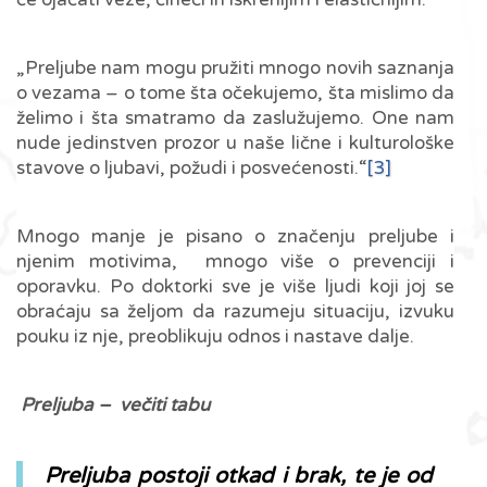
„Preljube nam mogu pružiti mnogo novih saznanja
o vezama – o tome šta očekujemo, šta mislimo da
želimo i šta smatramo da zaslužujemo. One nam
nude jedinstven prozor u naše lične i kulturološke
stavove o ljubavi, požudi i posvećenosti.“
[3]
Mnogo manje je pisano o značenju preljube i
njenim motivima, mnogo više o prevenciji i
oporavku. Po doktorki sve je više ljudi koji joj se
obraćaju sa željom da razumeju situaciju, izvuku
pouku iz nje, preoblikuju odnos i nastave dalje.
Preljuba – večiti tabu
Preljuba postoji otkad i brak, te je od