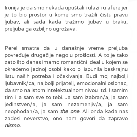
Ironija je da smo nekada upuštali i ulazili u afere jer
je to bio prostor u kome smo tražili čistu pravu
ljubav, ali sada kada tražimo ljubav u braku,
preljuba ga ozbiljno ugrožava.
Perel smatra da u današnje vreme preljuba
povređuje drugačije nego u prošlosti. A to je tako
zato što danas imamo romantični ideal u kojem se
okrećemo jednoj osobi kako bi ispunila beskrajnu
listu naših potreba i očekivanja. Budi moj najbolji
ljubavnik/ca, najbolji prijatelj, emocionalni oslonac,
da smo na istom intelektualnom nivou itd. I samim
tim i ja sam sve to tebi. Ja sam izabran/a, ja sam
jedinstven/a, ja sam nezamenjiv/a, ja sam
neophodan/a, ja sam
the one
.
Ali onda kada nas
zadesi neverstvo, ono nam govori da zapravo
nismo.