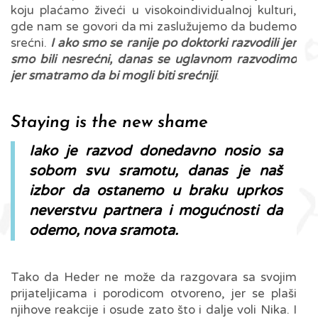
koju plaćamo živeći u visokoindividualnoj kulturi,
gde nam se govori da mi zaslužujemo da budemo
srećni.
I ako smo se ranije po doktorki razvodili jer
smo bili nesrećni, danas se uglavnom razvodimo
jer smatramo da bi mogli biti srećniji
.
Staying is the new shame
Iako je razvod donedavno nosio sa
sobom svu sramotu, danas je naš
izbor da ostanemo u braku uprkos
neverstvu partnera i mogućnosti da
odemo,
nova sramota.
Tako da Heder ne može da razgovara sa svojim
prijateljicama i porodicom otvoreno, jer se plaši
njihove reakcije i osude zato što i dalje voli Nika. I