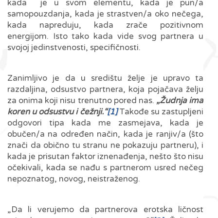
kada je u svom elementu, kada je pun/a
samopouzdanja, kada je strastven/a oko nečega,
kada napreduju, kada zrače pozitivnom
energijom. Isto tako kada vide svog partnera u
svojoj jedinstvenosti, specifičnosti.
Zanimljivo je da u središtu želje je upravo ta
razdaljina, odsustvo partnera, koja pojačava želju
za onima koji nisu trenutno pored nas.
„Žudnja ima
koren u odsustvu i čežnji.“
[1]
Takođe su zastupljeni
odgovori tipa kada me zasmejava, kada je
obučen/a na određen način, kada je ranjiv/a (što
znači da obično tu stranu ne pokazuju partneru), i
kada je prisutan faktor iznenađenja, nešto što nisu
očekivali, kada se nađu s partnerom usred nečeg
nepoznatog, novog, neistraženog.
„Da li verujemo da partnerova erotska ličnost