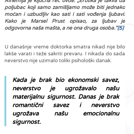
Alhemija je ključna reč ovde.
„Erotika je takva da
poljubac koji samo zamišljamo može biti jednako
moćan i uzbudljiv kao sati i sati vođenja ljubavi.
Kako je Marsel Prust opisao, za ljubav je
odgovorna naša mašta, a ne ona druga osoba.“
[5]
U današnje vreme doktorka smatra nikad nije bilo
lakše varati i teže sakriti prevaru. I nikada do sada
neverstvo nije uzimalo toliki psihološki danak.
Kada je brak bio ekonomski savez,
neverstvo je ugrožavalo našu
materijalnu sigurnost. Danas je brak
romantični savez i neverstvo
ugrožava našu emocionalnu
sigurnost.